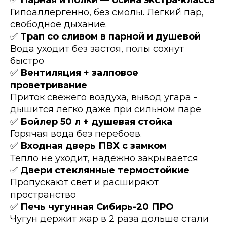
✅
Парная и полки — осина экстра-класса
Гипоаллергенно, без смолы. Лёгкий пар,
свободное дыхание.
✅
Трап со сливом в парной и душевой
Вода уходит без застоя, полы сохнут
быстро
✅
Вентиляция + залповое
проветривание
Приток свежего воздуха, вывод угара -
дышится легко даже при сильном паре
✅
Бойлер 50 л + душевая стойка
Горячая вода без перебоев.
✅
Входная дверь ПВХ с замком
Тепло не уходит, надёжно закрывается
✅
Двери стеклянные термостойкие
Пропускают свет и расширяют
пространство
✅
Печь чугунная Сибирь-20 ПРО
Чугун держит жар в 2 раза дольше стали