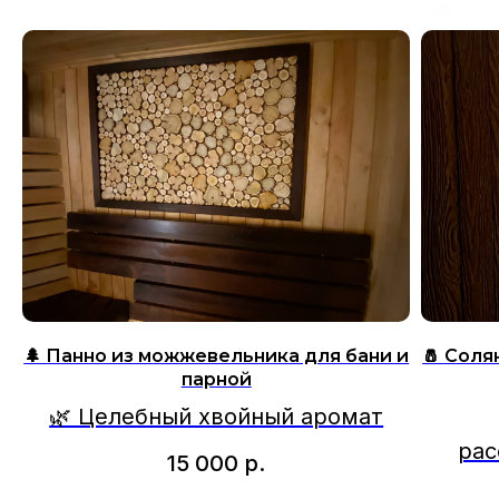
🌲 Панно из можжевельника для бани и
🧂 Соля
парной
🌿 Целебный хвойный аромат
рас
15 000
р.