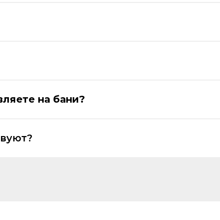
вляете на бани?
твуют?