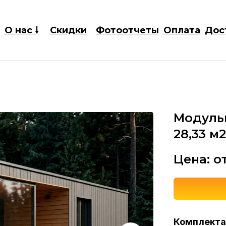
О нас 🠗
Скидки
Фотоотчеты
Оплата
Дос
Модульн
Выставки
28,33 м
Цены
Цена: о
Комплектац