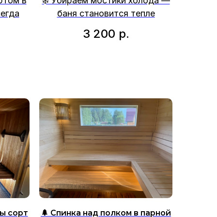
ртом в
❄️ Убираем мостики холода —
егда
баня становится тепле
3 200
р.
ны сорт
🌲 Спинка над полком в парной