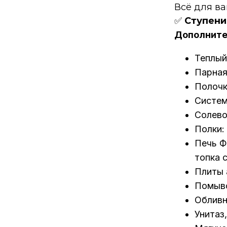
Всё для в
✅
Ступени
Дополните
Теплый
Парная
Полочк
Систем
Солево
Полки:
Печь Ф
топка 
Плиты 
Помыво
Обливн
Унитаз