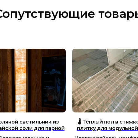
Сопутствующие товар
Соляной светильник из
🌡️ Тёплый пол в стяжк
айской соли для парной
плитку для модульной