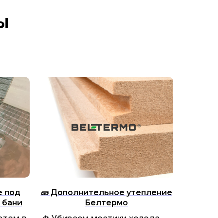
ы
е под
🧱 Дополнительное утепление
 бани
Белтермо