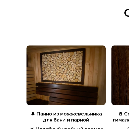
🌲 Панно из можжевельника
🧂 
для бани и парной
гимал