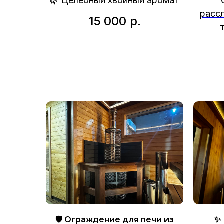
🌿 Целебный хвойный аромат
расс
15 000
р.
🛡️ Ограждение для печи из
✨