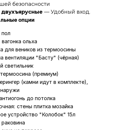
ашей безопасности
 двухъярусные
— Удобный вход.
льные опции
 пол
 вагонка ольха
а для веников из термоосины
а вентиляции "Басту" (чёрная)
й светильник
 термоосина (премиум)
ерингер (камни идут в комплекте),
снаружи
антиогонь до потолка
чная: стены плитка мозайка
ое устройство "Колобок" 15л
, раковина