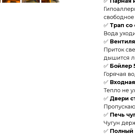
✅
Парная 
Гипоаллерг
свободное
✅
Трап со
Вода уходи
✅
Вентиля
Приток све
дышится л
✅
Бойлер 
Горячая во
✅
Входная
Тепло не у
✅
Двери с
Пропускаю
✅
Печь чу
Чугун держ
✅
Полный 