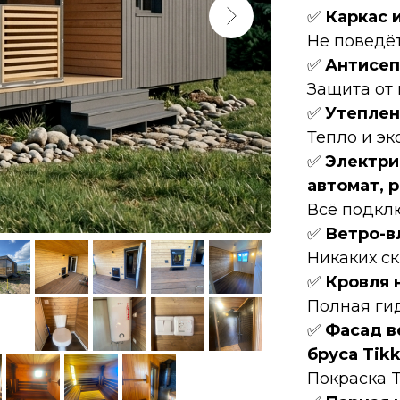
✅
Каркас 
Не поведёт
✅
Антисеп
Защита от 
✅
Утеплен
Тепло и эк
✅
Электри
автомат, 
Всё подкл
✅
Ветро-вл
Никаких ск
✅
Кровля 
Полная ги
✅
Фасад в
бруса Tikk
Покраска Ti