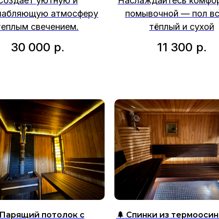
Создает уютную и
Наслаждайтесь комфо
лабляющую атмосферу
помывочной — пол вс
теплым свечением.
тёплый и сухой
30 000
р.
11 300
р.
 Парящий потолок с
🌲 Спинки из термооси