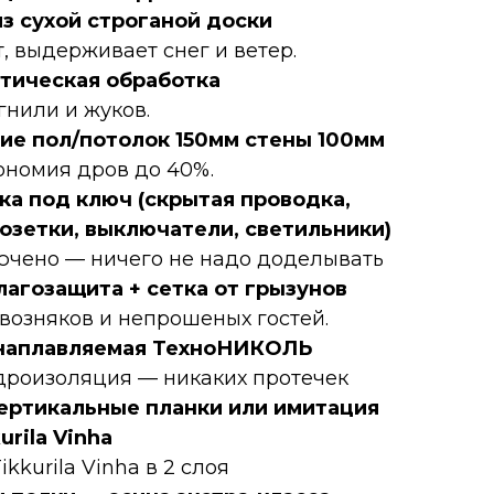
из сухой строганой доски
, выдерживает снег и ветер.
тическая обработка
гнили и жуков.
ие пол/потолок 150мм стены 100мм
ономия дров до 40%.
ка под ключ (скрытая проводка,
розетки, выключатели, светильники)
ючено — ничего не надо доделывать
агозащита + сетка от грызунов
возняков и непрошеных гостей.
наплавляемая ТехноНИКОЛЬ
дроизоляция — никаких протечек
ертикальные планки или имитация
urila Vinha
kkurila Vinha в 2 слоя