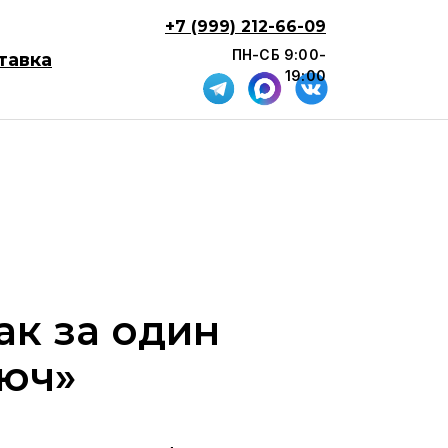
+7 (999) 212-66-09
ПН-СБ 9:00-
тавка
19:00
ак за один
люч»