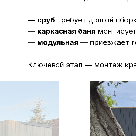
—
сруб
требует долгой сборк
—
каркасная баня
монтируетс
—
модульная
— приезжает го
Ключевой этап — монтаж кра