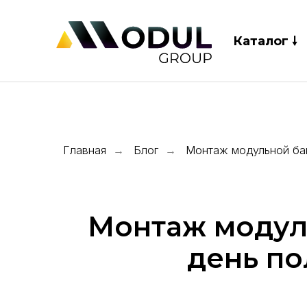
Каталог 🠗
Главная
→
Блог
→
Монтаж модульной бан
Монтаж модуль
день по