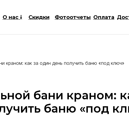
О нас 🠗
Скидки
Фотоотчеты
Оплата
Дос
и краном: как за один день получить баню «под ключ»
Выставки
Цены
ной бани краном: к
лучить баню «под к