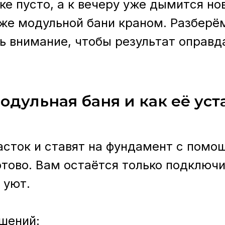
ке пусто, а к вечеру уже дымится но
е модульной бани краном. Разберём
ть внимание, чтобы результат оправд
модульная баня и как её ус
часток и ставят на фундамент с помо
отово. Вам остаётся только подключ
 уют.
шений: